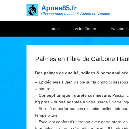
Apnee85.fr
Chasse sous-marine & Apnée en Vendée
Secondary Menu
email
video2mam
Facebook
Palmes en Fibre de Carbone Hau
Des palmes de qualité, solides & personnalis
–
12 déclives !
Bien visible sur la photo ci dessou
« naturel »
–
Concept unique : dureté sur-mesure.
Puissance
Kg près = dureté adaptée à votre usage ! Notre ing
– Solidité et performances exceptionnelles obtenue
température
– Excellent confort d’utilisation avec entre autre 
formables. La forme s’adapte au pied – Il faudra iden