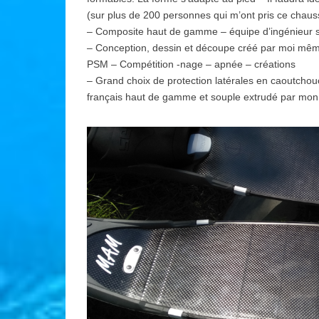
(sur plus de 200 personnes qui m’ont pris ce chaus
– Composite haut de gamme – équipe d’ingénieur 
– Conception, dessin et découpe créé par moi même
PSM – Compétition -nage – apnée – créations
– Grand choix de protection latérales en caoutch
français haut de gamme et souple extrudé par mon