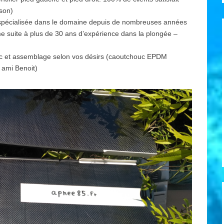
son)
spécialisée dans le domaine depuis de nombreuses années
 suite à plus de 30 ans d’expérience dans la plongée –
ouc et assemblage selon vos désirs (caoutchouc EPDM
 ami Benoit)