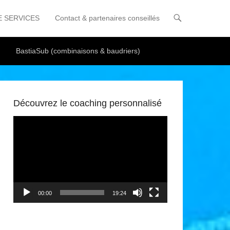
E SERVICES
Contact & partenaires conseillés
BastiaSub (combinaisons & baudriers)
Découvrez le coaching personnalisé
Lecteur
vidéo
00:00
19:24