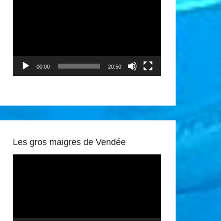
vidéo
00:00
20:50
Les gros maigres de Vendée
Lecteur
vidéo