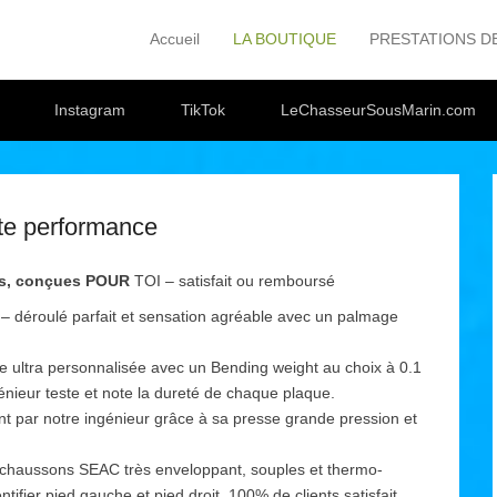
Accueil
LA BOUTIQUE
PRESTATIONS D
Primary Menu
Skip to content
Instagram
TikTok
LeChasseurSousMarin.com
te performance
ées, conçues POUR
TOI – satisfait ou remboursé
s – déroulé parfait et sensation agréable avec un palmage
 ultra personnalisée avec un Bending weight au choix à 0.1
énieur teste et note la dureté de chaque plaque.
nt par notre ingénieur grâce à sa presse grande pression et
les chaussons SEAC très enveloppant, souples et thermo-
tifier pied gauche et pied droit. 100% de clients satisfait