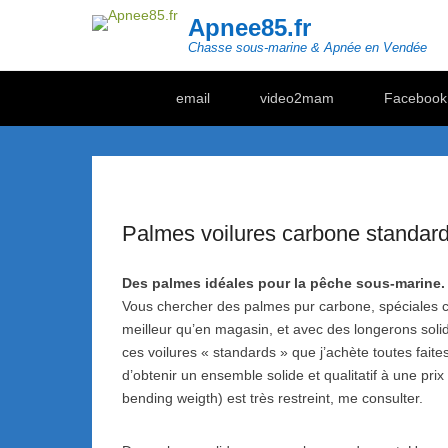
Apnee85.fr
Chasse sous-marine & Apnée en Vendée
Secondary Menu
email
video2mam
Facebook
Palmes voilures carbone standar
Des palmes idéales pour la pêche sous-marine.
Vous chercher des palmes pur carbone, spéciales ch
meilleur qu’en magasin, et avec des longerons soli
ces voilures « standards » que j’achète toutes fait
d’obtenir un ensemble solide et qualitatif à une pri
bending weigth) est très restreint, me consulter.