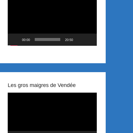
vidéo
00:00
20:50
Les gros maigres de Vendée
Lecteur
vidéo