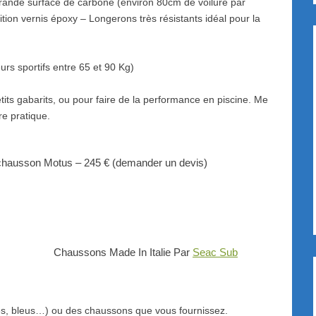
ande surface de carbone (environ 80cm de voilure par
ition vernis époxy – Longerons très résistants idéal pour la
s sportifs entre 65 et 90 Kg)
s gabarits, ou pour faire de la performance en piscine. Me
re pratique.
chausson Motus – 245 € (demander un devis)
Chaussons Made In Italie Par
Seac Sub
es, bleus…) ou des chaussons que vous fournissez.