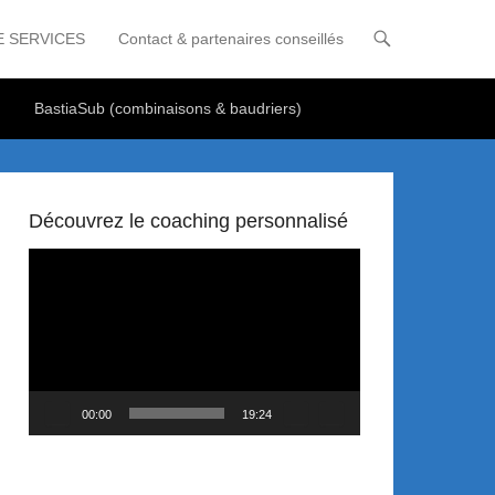
E SERVICES
Contact & partenaires conseillés
BastiaSub (combinaisons & baudriers)
Découvrez le coaching personnalisé
Lecteur
vidéo
00:00
19:24