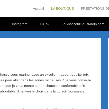
Accueil
LA BOUTIQUE
PRESTATIONS D
Primary Menu
Skip to content
Instagram
TikTok
LeChasseurSousMarin.com
d
asse sous-marine, avec un excellent rapport qualité-prix
des pour aller dans les zones rocheuses ? Je vous conseille
es et que je vous monte sur un chausson confortable afin
x abordable. Attention le choix dans la dureté (puissance