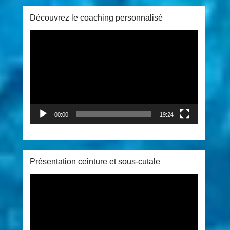
Découvrez le coaching personnalisé
Lecteur
vidéo
00:00
19:24
Présentation ceinture et sous-cutale
Lecteur
vidéo