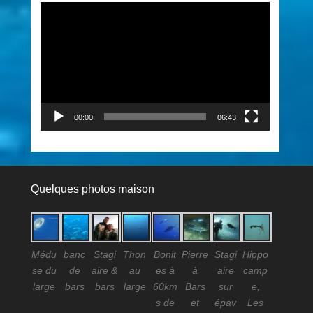
Lecteur
vidéo
00:00
06:43
Quelques photos maison
Médu
banc
Stagi
Thon
Bonit
Pierre
Stagi
Hippo
se du
de
aire &
au
es à
à
aire
camp
large
bars
bars
large
60km
Bars
sur
e,
s de
et
épav
Les