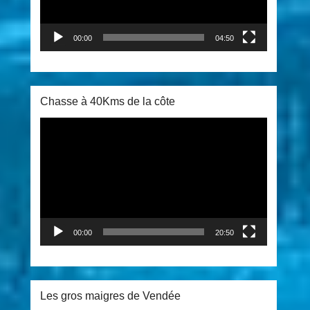
00:00
04:50
Chasse à 40Kms de la côte
Lecteur
vidéo
00:00
20:50
Les gros maigres de Vendée